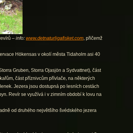
revírů –
info:
www.detnaturligafisket.com
, přičemž
zervace Hökensas v okolí města Tidaholm asi 40
Storra Gruben, Storra Ojasjön a Sydvattnet), část
škařům, část příznivcům přívlače, na některých
olenek. Jezera jsou dostupná po lesních cestách
. Revír se využívá i v zimním období k lovu na
adně od druhého největšího švédského jezera