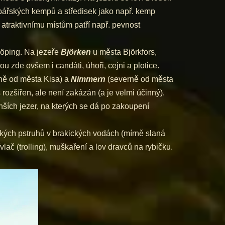
rybářských kempů a středisek jako např. kemp
 atraktivnímu místům patří např. pevnost
köping. Na jezeře
Björken
u města Björkfors,
 zde ovšem i candáti, úhoři, cejni a plotice.
ě od města Kisa) a
Nimmern
(severně od města
rozšířen, ale není zakázán (a je velmi účinný).
nších jezer, na kterých se dá po zakoupení
kých pstruhů v brakických vodách (mírně slaná
č (trolling), muškaření a lov dravců na rybičku.