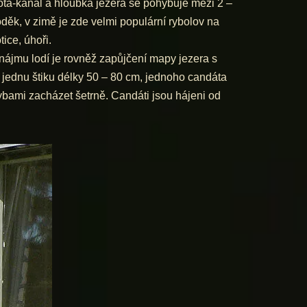
ta-kanal a hloubka jezera se pohybuje mezi 2 –
děk, v zimě je zde velmi populární rybolov na
tice, úhoři.
nájmu lodí je rovněž zapůjčení mapy jezera s
 jednu štiku délky 50 – 80 cm, jednoho candáta
ybami zacházet šetrně. Candáti jsou hájeni od