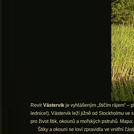
Revír
Västervik
je vyhlášeným „štičím rájem“ – p
lednice!). Västervik leží jižně od Stockholmu ve 
pro život štik, okounů a mořských pstruhů. Mapa
Štiky a okouni se loví zpravidla ve vnitřní části