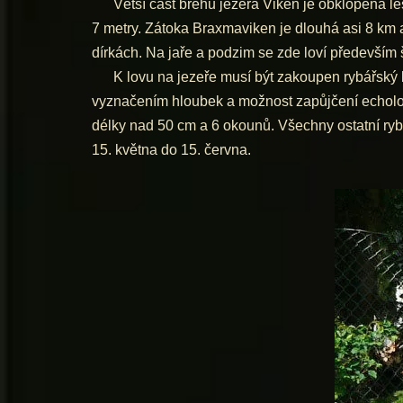
Větší část břehů jezera Viken je obklopena les
7 metry. Zátoka Braxmaviken je dlouhá asi 8 km a
dírkách. Na jaře a podzim se zde loví především šti
K lovu na jezeře musí být zakoupen rybářský lís
vyznačením hloubek a možnost zapůjčení echolotu
délky nad 50 cm a 6 okounů. Všechny ostatní ryb
15. května do 15. června.