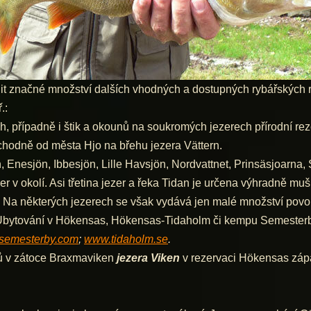
alit značné množství dalších vhodných a dostupných rybářských 
.:
, případně i štik a okounů na soukromých jezerech přírodní re
hodně od města Hjo na břehu jezera Vättern.
 Enesjön, Ibbesjön, Lille Havsjön, Nordvattnet, Prinsäsjoarna, 
r v okolí. Asi třetina jezer a řeka Tidan je určena výhradně mu
hy. Na některých jezerech se však vydává jen malé množství pov
Ubytování v Hökensas, Hökensas-Tidaholm či kempu Semesterbyn
semesterby.com
;
www.tidaholm.se
.
nů v zátoce Braxmaviken
jezera Viken
v rezervaci Hökensas záp