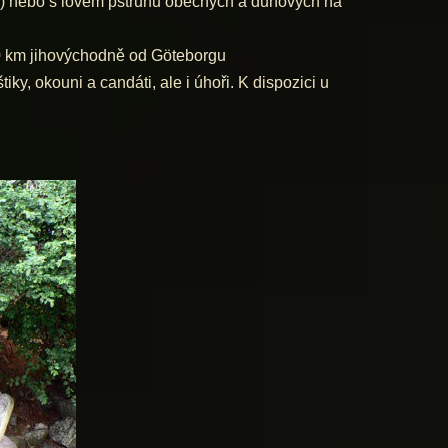
m) nebo s lovem pstruhů obecných a duhových na
0 km jihovýchodně od Göteborgu
y, okouni a candáti, ale i úhoři. K dispozici u