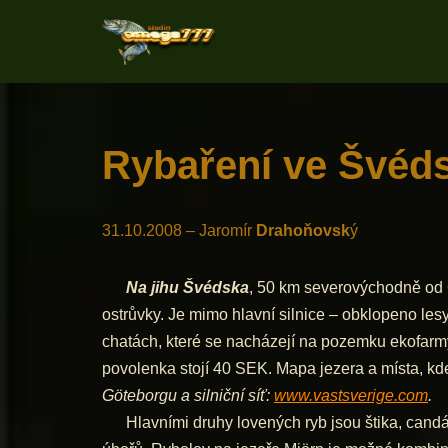
Přeskočit
na
obsah
Rybaření ve Švédsk
31.10.2008 – Jaromír
Drahoňovsk
ý
Na jihu Švédska
, 50 km severovýchodně od G
ostrůvky. Je mimo hlavní silnice – obklopeno lesy
chatách, které se nacházejí na pozemku ekofarm
povolenka stojí 40 SEK. Mapa jezera a místa, kde
Göteborgu a silniční síť:
www.vastsverige.com
.
Hlavními druhy lovených ryb jsou štika, candát a