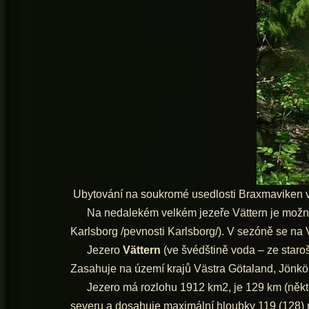
Ubytování na soukromé usedlosti Braxmaviken v
Na nedalekém velkém jezeře Vättern je možné si z
Karlsborg /pevnosti Karlsborg/). V sezóně se na Vät
Jezero
Vättern
(ve švédštině voda – ze star
Zasahuje na území krajů Västra Götaland, Jönköp
Jezero má rozlohu 1912 km2, je 129 km (někter
severu a dosahuje maximální hloubky 119 (128) m