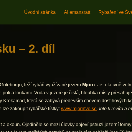
Úvodní stránka
Allemansrätt
Rybaření ve Švé
u – 2. díl
öteborgu, leží rybáři využívané jezero
Mjörn
. Je relativně vel
, poli a loukami. Voda v jezeře je čistá, hloubka místy přesahuj
y Krokamad, která se zabývá především chovem dostihových koní
 lze zakoupit rybářské lístky:
www.mjornfvo.se
.
Info k revíru a 
 okoun. Ojediněle se mezi úlovky objeví pstruzi jezerní formy a