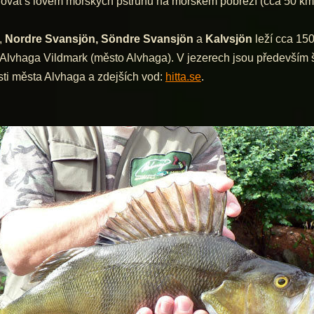
novat s lovem mořských pstruhů na mořském pobřeží (cca 50 k
,
Nordre Svansjön, Söndre Svansjön
a
Kalvsjön
leží cca 15
lvhaga Vildmark (město Alvhaga). V jezerech jsou především štik
sti města Alvhaga a zdejších vod:
hitta.se
.