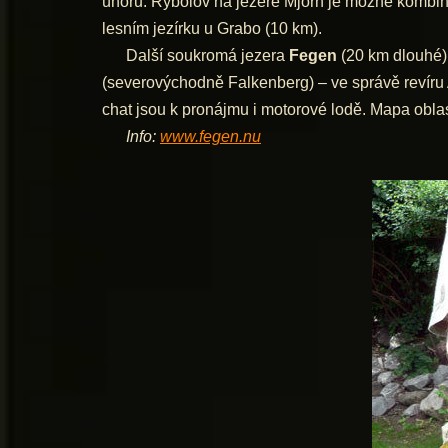
úhořů. Rybolov na jezeře Mjörn je možné kombi
lesním jezírku u Grabo (10 km).
Další soukromá jezera
Fegen
(20 km dlouhé)
(severovýchodně Falkenberg) – ve správě revíru A
chat jsou k pronájmu i motorové lodě. Mapa obla
Info:
www.fegen.nu