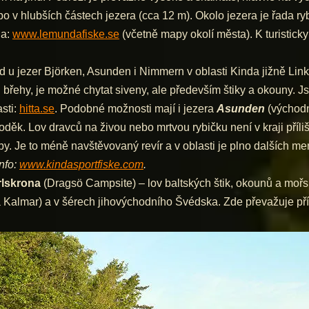
bo v hlubších částech jezera (cca 12 m). Okolo jezera je řada 
la:
www.lemundafiske.se
(včetně mapy okolí města). K turisticky
d u jezer Björken, Asunden i Nimmern v oblasti Kinda jižně Lin
řehy, je možné chytat siveny, ale především štiky a okouny. Jsou
sti:
hitta.se
. Podobné možnosti mají i jezera
Asunden
(východn
ěk. Lov dravců na živou nebo mrtvou rybičku není v kraji příliš 
by. Je to méně navštěvovaný revír a v oblasti je plno dalších me
Info:
www.kindasportfiske.com
.
rlskrona
(Dragsö Campsite) – lov baltských štik, okounů a mořs
almar) a v šérech jihovýchodního Švédska. Zde převažuje přívla