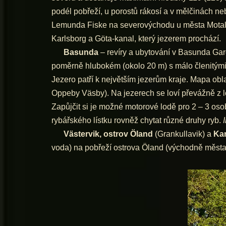
podél pobřeží, u porostů rákosí a v mělčinách ne
Lemunda Fiske na severovýchodu u města Mota
Karlsborg a Göta-kanal, který jezerem prochází.
Basunda
– revíry a ubytování v Basunda Gar
poměrně hlubokém (okolo 20 m) s málo členitými b
Jezero patří k největším jezerům kraje. Mapa obla
Oppeby Väsby). Na jezerech se loví převážně z lod
Zapůjčit si je možné motorové lodě pro 2 – 3 oso
rybářského lístku rovněž chytat různé druhy ryb.
Västervik, ostrov Öland
(Grankullavik) a
Ka
voda) na pobřeží ostrova Öland (východně města K