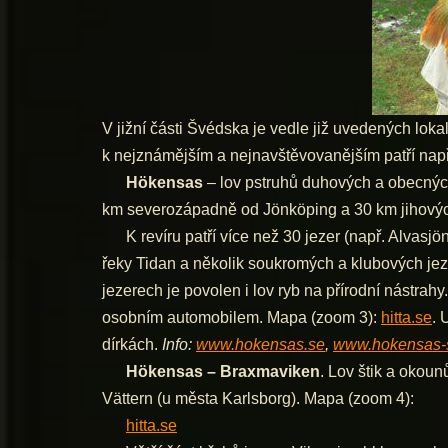
V jižní části Švédska je vedle již uvedených lok
k nejznámějším a nejnavštěvovanějším patří např
Hökensas
– lov pstruhů duhových a obecných
km severozápadně od Jönköping a 30 km jihovýc
K revíru patří více než 30 jezer (např. Alvasjön,
řeky Tidan a několik soukromých a klubových jeze
jezerech je povolen i lov ryb na přírodní nástra
osobním automobilem. Mapa (zoom 3):
hitta.se
. 
dírkách.
Info:
www.hokensas.se
,
www.hokensas-
Hökensas – Braxmaviken
. Lov štik a okou
Vättern (u města Karlsborg). Mapa (zoom 4):
hitta.se