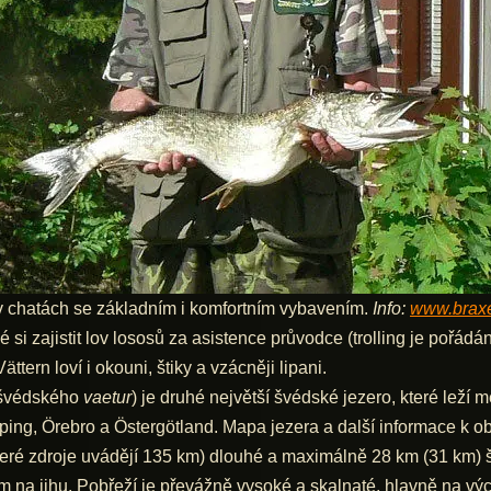
 chatách se základním i komfortním vybavením.
Info:
www.brax
ajistit lov lososů za asistence průvodce (trolling je pořádán 
tern loví i okouni, štiky a vzácněji lipani.
ošvédského
vaetur
) je druhé největší švédské jezero, které leží
ing, Örebro a Östergötland. Mapa jezera a další informace k ob
é zdroje uvádějí 135 km) dlouhé a maximálně 28 km (31 km) š
 na jihu. Pobřeží je převážně vysoké a skalnaté, hlavně na výc