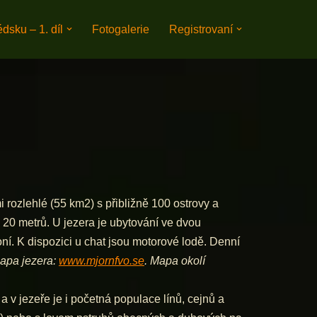
dsku – 1. díl
Fotogalerie
Registrovaní
mi rozlehlé (55 km2) s přibližně 100 ostrovy a
e 20 metrů. U jezera je ubytování ve dvou
. K dispozici u chat jsou motorové lodě. Denní
mapa jezera:
www.mjornfvo.se
. Mapa okolí
 v jezeře je i početná populace línů, cejnů a