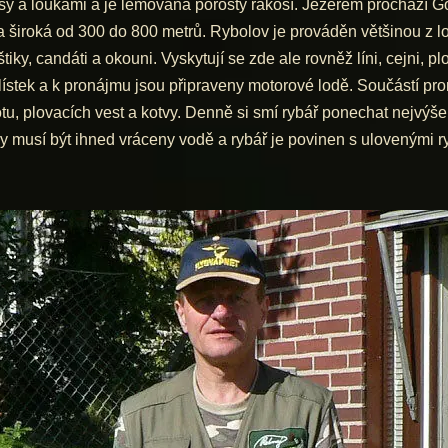
y a loukami a je lemována porosty rákosí. Jezerem prochází Gö
 široká od 300 do 800 metrů. Rybolov je prováděn většinou z lo
ky, candáti a okouni. Vyskytují se zde ale rovněž líni, cejni, plo
tek a k pronájmu jsou připraveny motorové lodě. Součástí pro
, plovacích vest a kotvy. Denně si smí rybář ponechat nejvýše
y musí být ihned vráceny vodě a rybář je povinen s ulovenými r