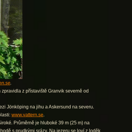
en.se
.
zpravidla z přístaviště Granvik severně od
 mezi Jönköping na jihu a Askersund na severu.
lasti:
www.vattern.se
.
iroké. Průměrně je hluboké 39 m (25 m) na
hodě s prudkými srázy. Na jezeru se loví z loděk