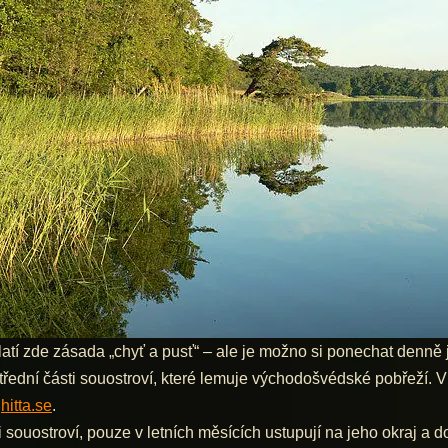
latí zde zásada „chyť a pusť“ – ale je možno si ponechat denn
střední části souostroví, které lemuje východošvédské pobřeží. 
:
hitta.se
.
 souostroví, pouze v letních měsících ustupují na jeho okraj a d