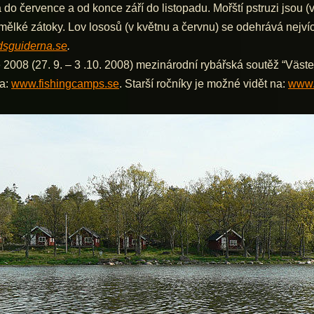
do července a od konce září do listopadu. Mořští pstruzi jsou (v
i mělké zátoky. Lov lososů (v květnu a červnu) se odehrává nejv
sguiderna.se
.
008 (27. 9. – 3 .10. 2008) mezinárodní rybářská soutěž “Väste
na:
www.fishingcamps.se
. Starší ročníky je možné vidět na:
www.